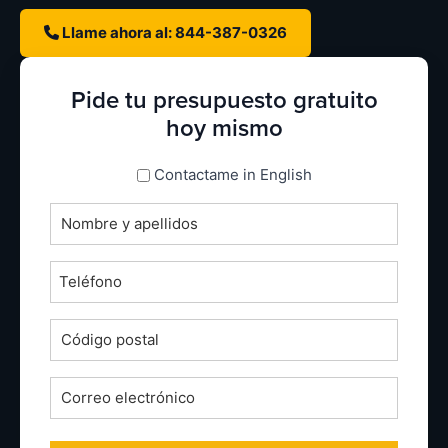
Llame ahora al: 844-387-0326
Pide tu presupuesto gratuito
hoy mismo
espanol_espanol
Contactame in English
Nombre
completo
*
Teléfono
*
Código
postal
*
Correo
electrónico
*