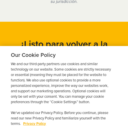
DMV.
su jurisdicción.
¿Listo para volver a la
carretera?
Our Cookie Policy
We and our third-party partners use cookies and similar
Obtén un presupuesto gratuito en cuestión de minutos y
technology on our website. Some cookies are strictly necessary
programa tu instalación hoy mismo.
or essential (meaning they must be placed for the website to
function). We also use optional cookies to provide a more
personalized experience, improve the way our websites work,
and support our marketing operations. Optional cookies will
Solicita un presupuesto gratuito
only be set with your consent. You can manage your cookie
preferences through the “Cookie Settings” button.
Llame al 844-387-0326
We’ve updated our Privacy Policy. Before you continue, please
read our new Privacy Policy and familiarize yourself with the
terms.
Privacy Policy