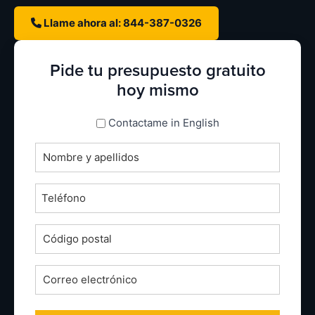
Llame ahora al: 844-387-0326
Pide tu presupuesto gratuito
hoy mismo
espanol_espanol
Contactame in English
Nombre
completo
*
Teléfono
*
Código
postal
*
Correo
electrónico
*