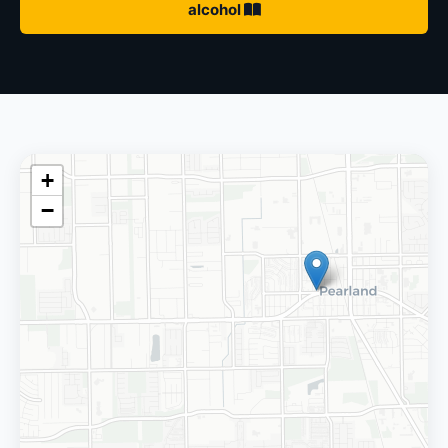
alcohol
+
−