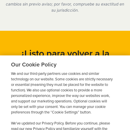
cumplimos plenamente con todos los requisitos del
cambios sin previo aviso; por favor, compruebe su exactitud en
DMV.
su jurisdicción.
¿Listo para volver a la
carretera?
Our Cookie Policy
We and our third-party partners use cookies and similar
Obtén un presupuesto gratuito en cuestión de minutos y
technology on our website. Some cookies are strictly necessary
programa tu instalación hoy mismo.
or essential (meaning they must be placed for the website to
function). We also use optional cookies to provide a more
personalized experience, improve the way our websites work,
and support our marketing operations. Optional cookies will
Solicita un presupuesto gratuito
only be set with your consent. You can manage your cookie
preferences through the “Cookie Settings” button.
Llame al 844-387-0326
We’ve updated our Privacy Policy. Before you continue, please
read our new Privacy Policy and familiarize yourself with the