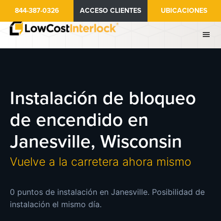
Ir
844-387-0326
ACCESO CLIENTES
UBICACIONES
al
contenido
principal
Instalación de bloqueo
de encendido en
Janesville, Wisconsin
Vuelve a la carretera ahora mismo
0 puntos de instalación en Janesville. Posibilidad de
instalación el mismo día.