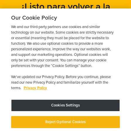
¿Listo para volver a la
carretera?
Our Cookie Policy
We and our third-party partners use cookies and similar
Obtén un presupuesto gratuito en cuestión de minutos y
technology on our website. Some cookies are strictly necessary
programa tu instalación hoy mismo.
or essential (meaning they must be placed for the website to
function). We also use optional cookies to provide a more
personalized experience, improve the way our websites work,
and support our marketing operations. Optional cookies will
Solicita un presupuesto gratuito
only be set with your consent. You can manage your cookie
preferences through the “Cookie Settings” button.
Llame al 844-387-0326
We’ve updated our Privacy Policy. Before you continue, please
read our new Privacy Policy and familiarize yourself with the
terms.
Privacy Policy
Cookies Settings
El dispositivo puede variar según los requisitos estatales; se aplican
restricciones.
Copyright © 2026 · Low Cost Interlock. Todos los derechos reservados.
Reject Optional Cookies
Política de privacidad
Sus opciones de privacidad
Declaración de
accesibilidad
Gestionar cookies