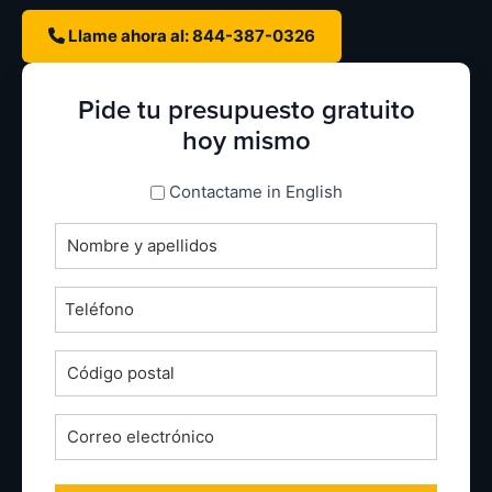
Llame ahora al: 844-387-0326
Pide tu presupuesto gratuito
hoy mismo
espanol_espanol
Contactame in English
Nombre
completo
*
Teléfono
*
Código
postal
*
Correo
electrónico
*