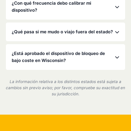
alcoholímetro.
de bloqueo en cualquier vehículo que conduzca.
¿Con qué frecuencia debo calibrar mi
Consulte la orden específica del tribunal o de la
dispositivo?
Dirección General de Tráfico para obtener más
detalles.
La legislación de Wisconsin suele exigir una
calibración cada 30 a 90 días. Nuestros técnicos se
¿Qué pasa si me mudo o viajo fuera del estado?
asegurarán de que su dispositivo sea preciso y
cumpla con la normativa durante estas visitas
Low Cost Interlock cuenta con una red nacional. Si
rápidas.
te mudas o viajas, podemos ayudarte a coordinar el
¿Está aprobado el dispositivo de bloqueo de
servicio en uno de nuestros centros asociados.
bajo coste en Wisconsin?
Sí, somos un proveedor de dispositivos de bloqueo
de encendido certificado por el estado de
La información relativa a los distintos estados está sujeta a
Wisconsin y cumplimos plenamente con todos los
cambios sin previo aviso; por favor, compruebe su exactitud en
requisitos del DMV.
su jurisdicción.