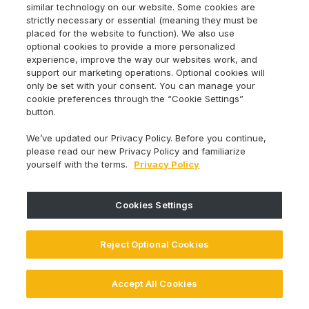
Altas normas de higiene con limpieza a fondo antes
similar technology on our website. Some cookies are
strictly necessary or essential (meaning they must be
de cada uso
placed for the website to function). We also use
optional cookies to provide a more personalized
experience, improve the way our websites work, and
support our marketing operations. Optional cookies will
Llame
Low Cost Interlock
24/7 al 844-
only be set with your consent. You can manage your
cookie preferences through the “Cookie Settings”
387-0326
button.
Hable hoy mismo con un especialista estatal.
We’ve updated our Privacy Policy. Before you continue,
please read our new Privacy Policy and familiarize
yourself with the terms.
Privacy Policy
Empezar ahora
Cookies Settings
Reject Optional Cookies
Accept All Cookies
El dispositivo puede variar según los requisitos estatales; se
Español
aplican restricciones.