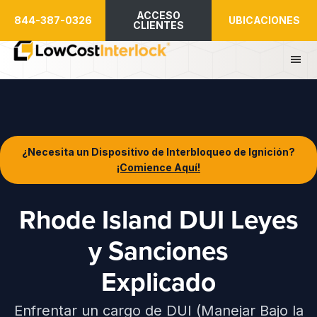
Ir
ACCESO
844-387-0326
UBICACIONES
al
CLIENTES
contenido
principal
¿Necesita un Dispositivo de Interbloqueo de Ignición?
¡Comience Aquí!
Rhode Island DUI Leyes
y Sanciones
Explicado
Enfrentar un cargo de DUI (Manejar Bajo la