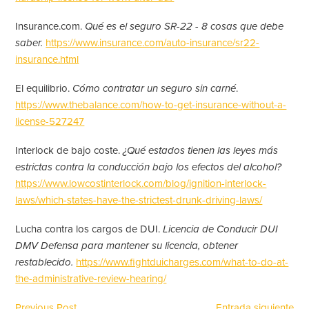
Insurance.com.
Qué es el seguro SR-22 - 8 cosas que debe
saber.
https://www.insurance.com/auto-insurance/sr22-
insurance.html
El equilibrio.
Cómo contratar un seguro sin carné
.
https://www.thebalance.com/how-to-get-insurance-without-a-
license-527247
Interlock de bajo coste.
¿Qué estados tienen las leyes más
estrictas contra la conducción bajo los efectos del alcohol?
https://www.lowcostinterlock.com/blog/ignition-interlock-
laws/which-states-have-the-strictest-drunk-driving-laws/
Lucha contra los cargos de DUI.
Licencia de Conducir DUI
DMV Defensa para mantener su licencia, obtener
restablecido.
https://www.fightduicharges.com/what-to-do-at-
the-administrative-review-hearing/
Previous Post
Entrada siguiente