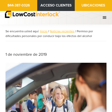
Ir
Saltar
844-387-0326
ACCESO CLIENTES
UBICACIONES
al
a
contenido
la
principal
barra
lateral
Se encuentra usted aquí:
Inicio
/
Noticias recientes
/
Permiso por
principal
dificultades personales por conducir bajo los efectos del alcohol
1 de noviembre de 2019