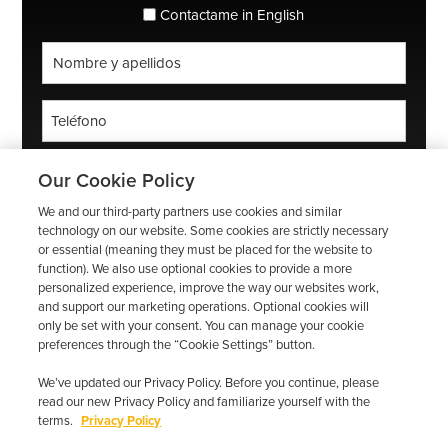
principal
espanol_espanol
Contactame in English
Nombre
completo
*
Teléfono
*
Código
Our Cookie Policy
postal
We and our third-party partners use cookies and similar
*
Correo
technology on our website. Some cookies are strictly necessary
electrónico
or essential (meaning they must be placed for the website to
function). We also use optional cookies to provide a more
*
personalized experience, improve the way our websites work,
and support our marketing operations. Optional cookies will
only be set with your consent. You can manage your cookie
preferences through the “Cookie Settings” button.
We’ve updated our Privacy Policy. Before you continue, please
read our new Privacy Policy and familiarize yourself with the
terms.
Privacy Policy