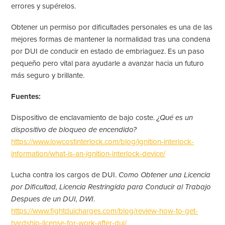
errores y supérelos.
Obtener un permiso por dificultades personales es una de las
mejores formas de mantener la normalidad tras una condena
por DUI
de
conducir en estado de embriaguez
. Es un paso
pequeño pero vital para ayudarle a avanzar hacia un futuro
más seguro y brillante.
Fuentes:
Dispositivo de enclavamiento de bajo coste.
¿Qué es un
dispositivo de bloqueo de encendido?
https://www.lowcostinterlock.com/blog/ignition-interlock-
information/what-is-an-ignition-interlock-device/
Lucha contra los cargos de DUI.
Como Obtener una Licencia
por Dificultad, Licencia Restringida para Conducir al Trabajo
Despues de un DUI, DWI
.
https://www.fightduicharges.com/blog/review-how-to-get-
hardship-license-for-work-after-dui/