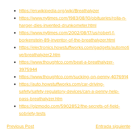
https://en.wikipedia.org/wiki/Breathalyzer
https://www.nytimes.com/1983/08/10/obituaries/rolla-n-
harger-dies-invented-drunkometer.html
https://www.nytimes.com/2002/08/17/us/robert-f-
borkenstein-89-inventor-of-the-breathalyzer.html
https://electronics.howstuffworks.com/gadgets/automoti
ve/breathalyzer2.htm
https://www.thoughtco.com/beat-a-breathalyzer-
3975944
https://www.thoughtco.com/sucking-on-penny-4076914
https://auto.howstuffworks.com/car-driving-
safety/safety-regulatory-devices/can-a-penny-help-
pass-breathalyzer.htm
https://gizmodo.com/5902852/the-secrets-of-field-
sobriety-tests
Previous Post
Entrada siguiente