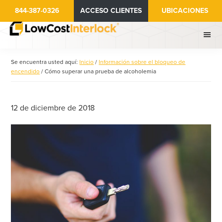
Ir
Saltar
844-387-0326
ACCESO CLIENTES
UBICACIONES
al
a
contenido
la
principal
barra
lateral
Se encuentra usted aquí:
Inicio
/
Información sobre el bloqueo de
principal
encendido
/
Cómo superar una prueba de alcoholemia
12 de diciembre de 2018