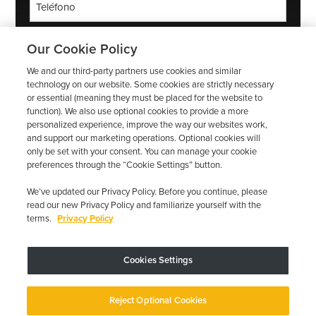
*
Código
Our Cookie Policy
postal
We and our third-party partners use cookies and similar
*
Correo
technology on our website. Some cookies are strictly necessary
electrónico
or essential (meaning they must be placed for the website to
function). We also use optional cookies to provide a more
*
personalized experience, improve the way our websites work,
and support our marketing operations. Optional cookies will
only be set with your consent. You can manage your cookie
preferences through the “Cookie Settings” button.
We’ve updated our Privacy Policy. Before you continue, please
read our new Privacy Policy and familiarize yourself with the
terms.
Privacy Policy
Cookies Settings
El dispositivo puede variar según los requisitos estatales; se aplican
restricciones.
Copyright © 2026 · Low Cost Interlock. Todos los derechos reservados.
Reject Optional Cookies
Política de privacidad
Sus opciones de privacidad
Declaración de