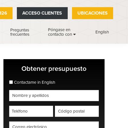
326
ACCESO CLIENTES
UBICACIONES
Póngase en
Preguntas
English
frecuentes
contacto con
Barra
Obtener presupuesto
lateral
espanol_espanol
Contactame in English
principal
Nombre
completo
*
Teléfono
Código
postal
*
*
Correo