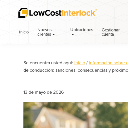
Saltar
Ir
Saltar
a
al
a
la
contenido
la
navegación
principal
barra
Nuevos
Ubicaciones
Gestionar
Inicio
cuenta
principal
lateral
clientes
principal
Se encuentra usted aquí:
Inicio
/
Información sobre 
de conducción: sanciones, consecuencias y próximo
13 de mayo de 2026