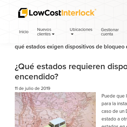
Saltar
Ir
Saltar
a
al
a
la
contenido
la
navegación
principal
barra
Nuevos
Ubicaciones
Gestionar
Inicio
cuenta
principal
lateral
clientes
principal
qué estados exigen dispositivos de bloqueo
¿Qué estados requieren dispo
encendido?
11 de julio de 2019
Puede que l
para la ins
caso de un 
estado a ot
estados en 