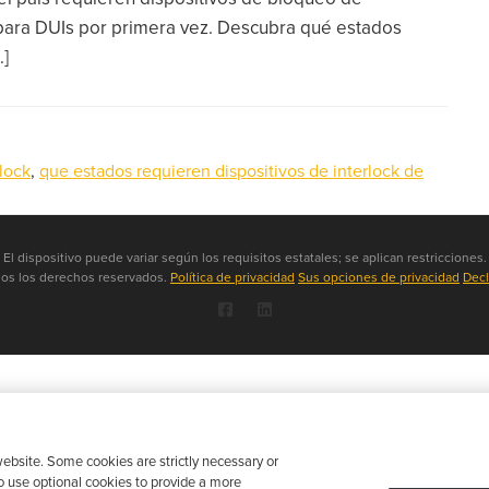
ara DUIs por primera vez. Descubra qué estados
.]
rlock
,
que estados requieren dispositivos de interlock de
El dispositivo puede variar según los requisitos estatales; se aplican restricciones.
dos los derechos reservados.
Política de privacidad
Sus opciones de privacidad
Decl
ebsite. Some cookies are strictly necessary or
o use optional cookies to provide a more