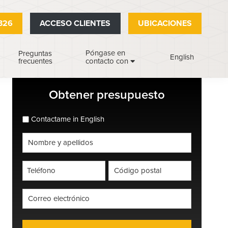
326
ACCESO CLIENTES
UBICACIONES
Póngase en
Preguntas
English
frecuentes
contacto con
Barra
Obtener presupuesto
lateral
espanol_espanol
Contactame in English
principal
Nombre
completo
*
Teléfono
Código
postal
*
*
Correo
electrónico
*