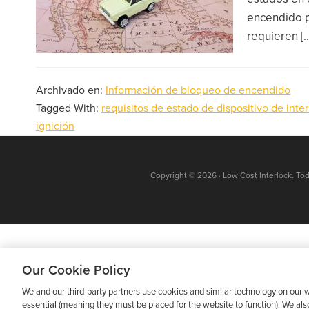
encendido p
requieren [..
Archivado en:
Información de bloqueo de encendido
Tagged With:
requisitos de estado de dispositivo de inte
ignición
Copyright © 2026 · Low Cost Interlock. To
Our Cookie Policy
We and our third-party partners use cookies and similar technology on our w
essential (meaning they must be placed for the website to function). We als