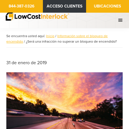
Ir
Saltar
844-387-0326
ACCESO CLIENTES
UBICACIONES
al
a
contenido
la
principal
barra
lateral
Se encuentra usted aquí:
Inicio
/
Información sobre el bloqueo de
principal
encendido
/
¿Será una infracción no superar un bloqueo de encendido?
31 de enero de 2019