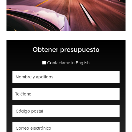
Barra
Obtener presupuesto
lateral
principal
espanol_espanol
Contactame in English
Nombre
completo
*
Teléfono
*
Código
postal
*
Correo