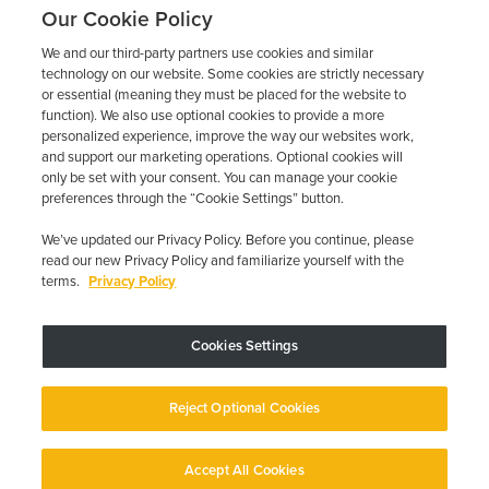
solamente; RoadGuard Interlock no recomienda ni
Our Cookie Policy
endosa tales sitios de tercera persona o su exactitud o
confiabilidad. RoadGuard Interlock niega expresamente
We and our third-party partners use cookies and similar
technology on our website. Some cookies are strictly necessary
toda la responsabilidad con respecto a todo el
or essential (meaning they must be placed for the website to
contenido, materiales, e información, y con respecto a
function). We also use optional cookies to provide a more
las acciones tomadas o no tomadas en confianza en tal.
personalized experience, improve the way our websites work,
El contenido se proporciona "tal cual"; no se hace
and support our marketing operations. Optional cookies will
ninguna representación que el contenido esté libre de
only be set with your consent. You can manage your cookie
preferences through the “Cookie Settings” button.
errores.
We’ve updated our Privacy Policy. Before you continue, please
read our new Privacy Policy and familiarize yourself with the
Archivado en:
Ignición Interlock Información
terms.
Privacy Policy
Cookies Settings
El dispositivo puede variar según los requisitos estatales; se aplican
restricciones.
Copyright © 2026 · Low Cost Interlock. Todos los derechos reservados.
Reject Optional Cookies
Política de privacidad
Sus opciones de privacidad
Declaración de
accesibilidad
Gestionar cookies
Accept All Cookies