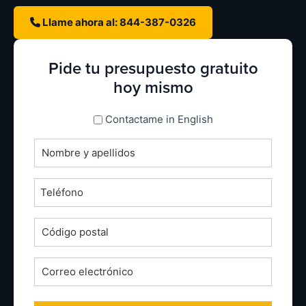
Llame ahora al: 844-387-0326
Pide tu presupuesto gratuito
hoy mismo
espanol_espanol
Contactame in English
Nombre
completo
*
Teléfono
*
Código
postal
*
Correo
electrónico
*