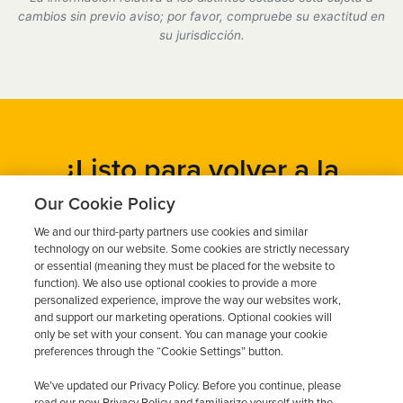
cumplimos plenamente con todos los requisitos del
cambios sin previo aviso; por favor, compruebe su exactitud en
DMV.
su jurisdicción.
¿Listo para volver a la
carretera?
Our Cookie Policy
We and our third-party partners use cookies and similar
Obtén un presupuesto gratuito en cuestión de minutos y
technology on our website. Some cookies are strictly necessary
programa tu instalación hoy mismo.
or essential (meaning they must be placed for the website to
function). We also use optional cookies to provide a more
personalized experience, improve the way our websites work,
and support our marketing operations. Optional cookies will
Solicita un presupuesto gratuito
only be set with your consent. You can manage your cookie
preferences through the “Cookie Settings” button.
Llame al 844-387-0326
We’ve updated our Privacy Policy. Before you continue, please