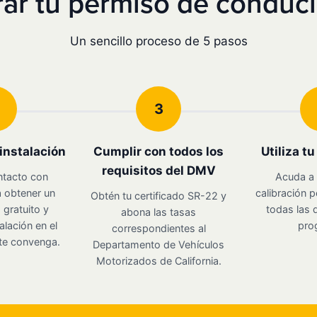
r tu permiso de conducir
Un sencillo proceso de 5 pasos
3
instalación
Cumplir con todos los
Utiliza t
requisitos del DMV
ntacto con
Acuda a 
 obtener un
calibración p
Obtén tu certificado SR-22 y
gratuito y
todas las d
abona las tasas
alación en el
pro
correspondientes al
te convenga.
Departamento de Vehículos
Motorizados de California.