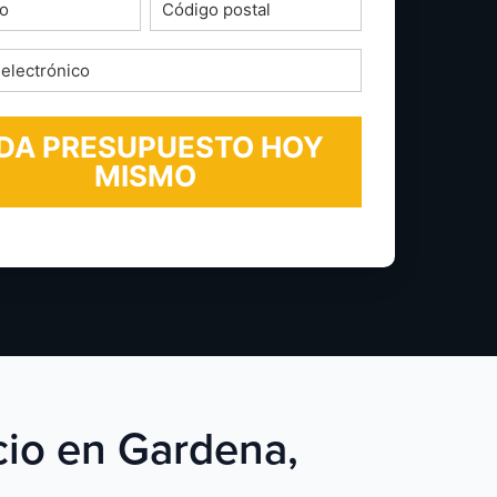
o
Código
postal
*
ico
icio en Gardena,