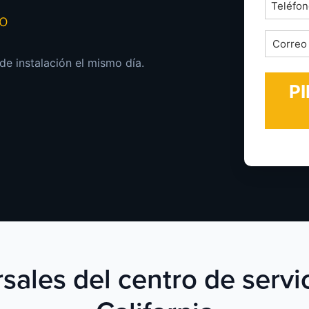
Teléfon
mo
*
Correo
electrón
de instalación el mismo día.
*
sales del centro de serv