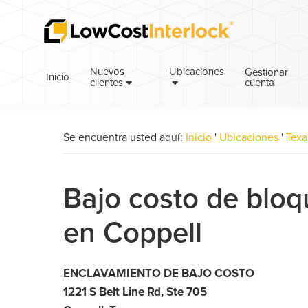
Saltar
Ir
a
al
la
contenido
navegación
principal
Nuevos
Ubicaciones
Gestionar
Inicio
cuenta
principal
clientes
Se encuentra usted aquí:
Inicio
'
Ubicaciones
'
Texa
Bajo costo de blo
en Coppell
ENCLAVAMIENTO DE BAJO COSTO
1221 S Belt Line Rd, Ste 705