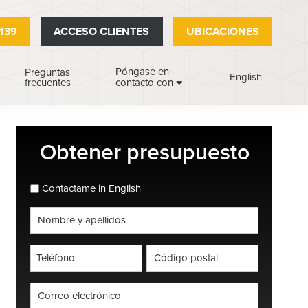
139
ACCESO CLIENTES
UBICACIONES
Póngase en
Preguntas
English
frecuentes
contacto con
Barra
Obtener presupuesto
lateral
principal
espanol_espanol
Contactame in English
Nombre
completo
*
Teléfono
Código
postal
*
*
Correo
electrónico