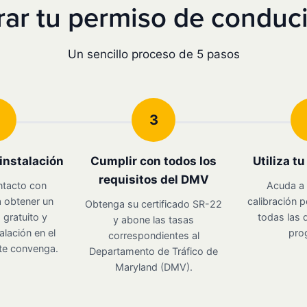
ar tu permiso de conduci
Un sencillo proceso de 5 pasos
3
instalación
Cumplir con todos los
Utiliza t
requisitos del DMV
ntacto con
Acuda a 
 obtener un
calibración p
Obtenga su certificado SR-22
gratuito y
todas las d
y abone las tasas
alación en el
pro
correspondientes al
te convenga.
Departamento de Tráfico de
Maryland (DMV).