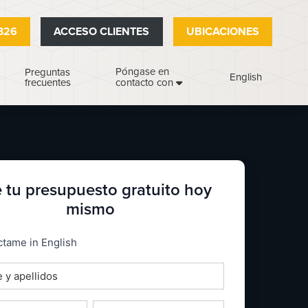
326
ACCESO CLIENTES
UBICACIONES
Póngase en
Preguntas
English
frecuentes
contacto con
 tu presupuesto gratuito hoy
mismo
_espanol
tame in English
o