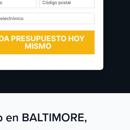
o
Código
postal
*
ico
cio en BALTIMORE,