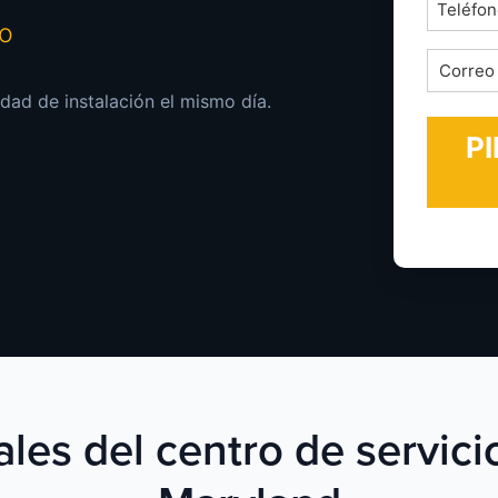
Teléfon
mo
*
Correo
electrón
dad de instalación el mismo día.
*
ales del centro de servi