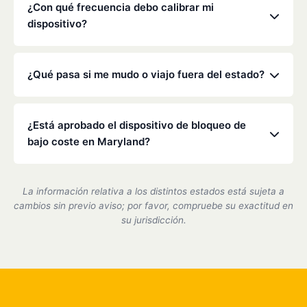
alcoholímetro.
de bloqueo en cualquier vehículo que conduzca.
¿Con qué frecuencia debo calibrar mi
Consulte la orden específica del tribunal o de la
dispositivo?
Dirección General de Tráfico para obtener más
detalles.
La legislación de Maryland suele exigir una
calibración cada 30 a 90 días. Nuestros técnicos se
¿Qué pasa si me mudo o viajo fuera del estado?
asegurarán de que su dispositivo sea preciso y
cumpla con la normativa durante estas visitas
Low Cost Interlock cuenta con una red nacional. Si
rápidas.
te mudas o viajas, podemos ayudarte a coordinar el
¿Está aprobado el dispositivo de bloqueo de
servicio en uno de nuestros centros asociados.
bajo coste en Maryland?
Sí, somos un proveedor de dispositivos de bloqueo
de encendido certificado por el estado de Maryland
La información relativa a los distintos estados está sujeta a
y cumplimos plenamente con todos los requisitos
cambios sin previo aviso; por favor, compruebe su exactitud en
del DMV.
su jurisdicción.