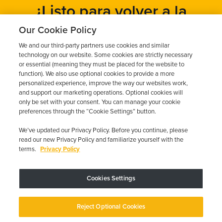
¿Listo para volver a la
carretera?
Our Cookie Policy
We and our third-party partners use cookies and similar
Obtén un presupuesto gratuito en cuestión de minutos y
technology on our website. Some cookies are strictly necessary
programa tu instalación hoy mismo.
or essential (meaning they must be placed for the website to
function). We also use optional cookies to provide a more
personalized experience, improve the way our websites work,
and support our marketing operations. Optional cookies will
Solicita un presupuesto gratuito
only be set with your consent. You can manage your cookie
preferences through the “Cookie Settings” button.
Llame al 844-387-0326
We’ve updated our Privacy Policy. Before you continue, please
read our new Privacy Policy and familiarize yourself with the
terms.
Privacy Policy
Cookies Settings
El dispositivo puede variar según los requisitos estatales; se aplican
restricciones.
Copyright © 2026 · Low Cost Interlock. Todos los derechos reservados.
Reject Optional Cookies
Política de privacidad
Sus opciones de privacidad
Declaración de
accesibilidad
Gestionar cookies