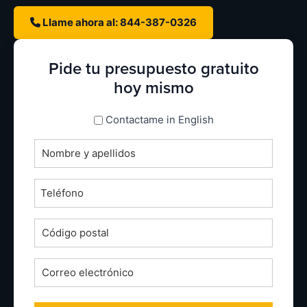
Llame ahora al: 844-387-0326
Pide tu presupuesto gratuito
hoy mismo
espanol_espanol
Contactame in English
Nombre
completo
*
Teléfono
*
Código
postal
*
Correo
electrónico
*