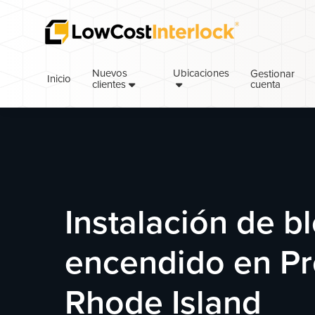
Saltar
Ir
a
al
la
contenido
navegación
principal
Nuevos
Ubicaciones
Gestionar
Inicio
cuenta
principal
clientes
Instalación de b
encendido en Pr
Rhode Island