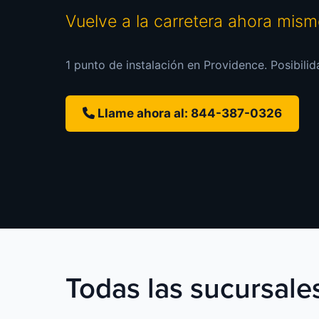
Vuelve a la carretera ahora mis
1 punto de instalación en Providence. Posibilid
Llame ahora al: 844-387-0326
Todas las sucursale