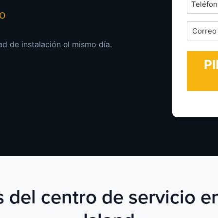
Teléfon
mo
*
Correo
electrón
ad de instalación el mismo día.
*
s del centro de servicio 