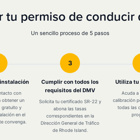
 tu permiso de conducir 
Un sencillo proceso de 5 pasos
3
instalación
Cumplir con todos los
Utiliza t
requisitos del DMV
ntacto con
Acuda a 
 obtener un
calibración p
Solicita tu certificado SR-22 y
gratuito y
todas las d
abona las tasas
alación en el
pro
correspondientes en la
te convenga.
Dirección General de Tráfico
de Rhode Island.