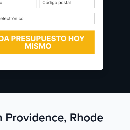
o
Código
postal
*
ico
en Providence, Rhode