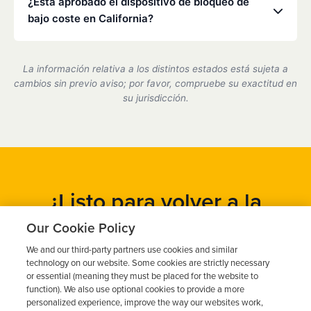
¿Está aprobado el dispositivo de bloqueo de
servicio en uno de nuestros centros asociados.
bajo coste en California?
Sí, somos un proveedor de dispositivos de bloqueo
de encendido certificado por el estado de California
La información relativa a los distintos estados está sujeta a
y cumplimos plenamente con todos los requisitos
cambios sin previo aviso; por favor, compruebe su exactitud en
del DMV.
su jurisdicción.
¿Listo para volver a la
carretera?
Our Cookie Policy
We and our third-party partners use cookies and similar
Obtén un presupuesto gratuito en cuestión de minutos y
technology on our website. Some cookies are strictly necessary
programa tu instalación hoy mismo.
or essential (meaning they must be placed for the website to
function). We also use optional cookies to provide a more
personalized experience, improve the way our websites work,