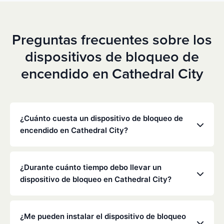
Preguntas frecuentes sobre los
dispositivos de bloqueo de
encendido en Cathedral City
¿Cuánto cuesta un dispositivo de bloqueo de
encendido en Cathedral City?
Los precios varían en función de tu situación
concreta, pero Low Cost Interlock ofrece tarifas
¿Durante cuánto tiempo debo llevar un
mensuales competitivas sin gastos ocultos. Ponte
dispositivo de bloqueo en Cathedral City?
en contacto con nosotros para obtener un
presupuesto gratuito y personalizado. La mayoría
La duración de la obligación de instalar un
de los clientes pagan entre 70 y 100 dólares al mes,
dispositivo de bloqueo la determinan el
¿Me pueden instalar el dispositivo de bloqueo