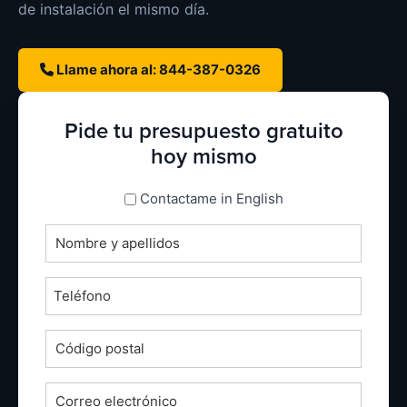
de instalación el mismo día.
Llame ahora al: 844-387-0326
Pide tu presupuesto gratuito
hoy mismo
espanol_espanol
Contactame in English
Nombre
completo
*
Teléfono
*
Código
postal
*
Correo