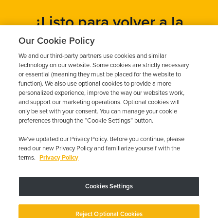
¿Listo para volver a la
carretera?
Our Cookie Policy
We and our third-party partners use cookies and similar
Obtén un presupuesto gratuito en cuestión de minutos y
technology on our website. Some cookies are strictly necessary
programa tu instalación hoy mismo.
or essential (meaning they must be placed for the website to
function). We also use optional cookies to provide a more
personalized experience, improve the way our websites work,
and support our marketing operations. Optional cookies will
Solicita un presupuesto gratuito
only be set with your consent. You can manage your cookie
preferences through the “Cookie Settings” button.
Llame al 844-387-0326
We’ve updated our Privacy Policy. Before you continue, please
read our new Privacy Policy and familiarize yourself with the
terms.
Privacy Policy
Cookies Settings
El dispositivo puede variar según los requisitos estatales; se aplican
restricciones.
Copyright © 2026 · Low Cost Interlock. Todos los derechos reservados.
Reject Optional Cookies
Política de privacidad
Sus opciones de privacidad
Declaración de