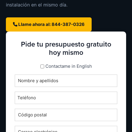
instalación en el mismo día.
Llame ahora al: 844-387-0326
Pide tu presupuesto gratuito
hoy mismo
espanol_espanol
Contactame in English
Nombre
completo
*
Teléfono
*
Código
postal
*
Correo