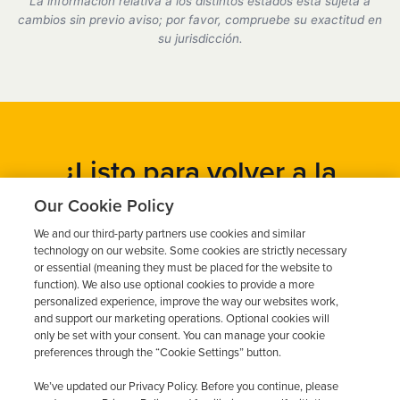
La información relativa a los distintos estados está sujeta a
cumplimos plenamente con todos los requisitos del
cambios sin previo aviso; por favor, compruebe su exactitud en
Departamento de Tráfico (DMV).
su jurisdicción.
¿Listo para volver a la
carretera?
Our Cookie Policy
We and our third-party partners use cookies and similar
Obtén un presupuesto gratuito en cuestión de minutos y
technology on our website. Some cookies are strictly necessary
programa tu instalación hoy mismo.
or essential (meaning they must be placed for the website to
function). We also use optional cookies to provide a more
personalized experience, improve the way our websites work,
and support our marketing operations. Optional cookies will
Solicita un presupuesto gratuito
only be set with your consent. You can manage your cookie
preferences through the “Cookie Settings” button.
Llame al 844-387-0326
We’ve updated our Privacy Policy. Before you continue, please