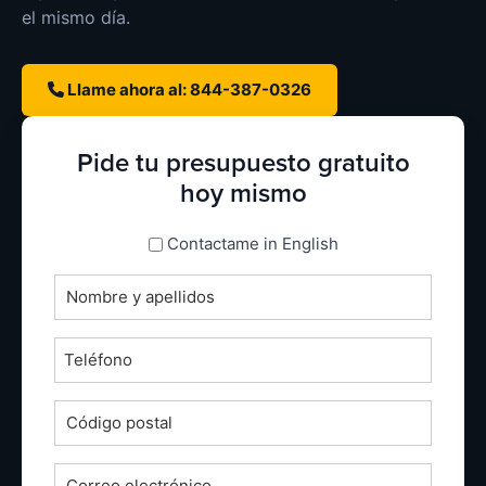
el mismo día.
Llame ahora al: 844-387-0326
Pide tu presupuesto gratuito
hoy mismo
espanol_espanol
Contactame in English
Nombre
completo
*
Teléfono
*
Código
postal
*
Correo