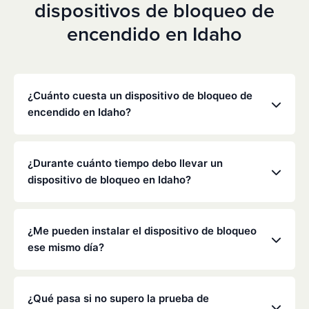
dispositivos de bloqueo de
encendido en Idaho
¿Cuánto cuesta un dispositivo de bloqueo de
encendido en Idaho?
Los precios varían en función de tu situación
concreta, pero Low Cost Interlock ofrece tarifas
¿Durante cuánto tiempo debo llevar un
mensuales competitivas sin gastos ocultos. Ponte
dispositivo de bloqueo en Idaho?
en contacto con nosotros para obtener un
presupuesto gratuito y personalizado. La mayoría
La duración de la obligación de instalar un
de los clientes pagan entre 70 y 100 dólares al mes,
dispositivo de bloqueo la determinan el
¿Me pueden instalar el dispositivo de bloqueo
incluyendo la supervisión y la calibración.
Departamento de Tráfico de Idaho y los tribunales,
ese mismo día?
y suele oscilar entre seis meses y varios años,
dependiendo de la infracción.
Sí, a menudo es posible realizar la instalación el
mismo día. Te recomendamos que llames con
¿Qué pasa si no supero la prueba de