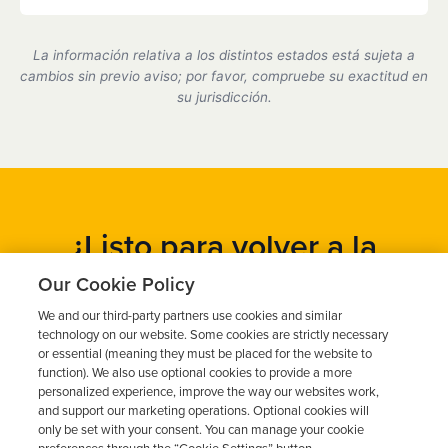
Sí, somos un proveedor de dispositivos de bloqueo
de encendido certificado por el estado de California
La información relativa a los distintos estados está sujeta a
y cumplimos plenamente con todos los requisitos
cambios sin previo aviso; por favor, compruebe su exactitud en
del DMV.
su jurisdicción.
¿Listo para volver a la
carretera?
Our Cookie Policy
We and our third-party partners use cookies and similar
Obtén un presupuesto gratuito en cuestión de minutos y
technology on our website. Some cookies are strictly necessary
programa tu instalación hoy mismo.
or essential (meaning they must be placed for the website to
function). We also use optional cookies to provide a more
personalized experience, improve the way our websites work,
and support our marketing operations. Optional cookies will
Solicita un presupuesto gratuito
only be set with your consent. You can manage your cookie