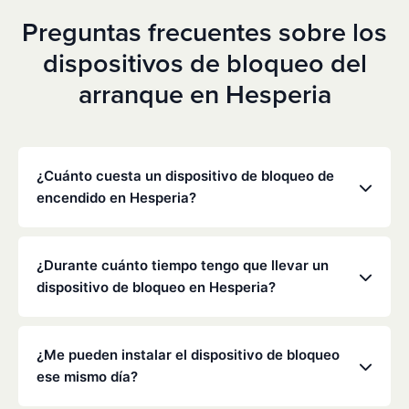
Preguntas frecuentes sobre los
dispositivos de bloqueo del
arranque en Hesperia
¿Cuánto cuesta un dispositivo de bloqueo de
encendido en Hesperia?
Los precios varían en función de tu situación
concreta, pero Low Cost Interlock ofrece tarifas
¿Durante cuánto tiempo tengo que llevar un
mensuales competitivas sin gastos ocultos. Ponte
dispositivo de bloqueo en Hesperia?
en contacto con nosotros para obtener un
presupuesto gratuito y personalizado. La mayoría
La duración de la obligación de instalar un
de los clientes pagan entre 70 y 100 dólares al mes,
dispositivo de bloqueo la determinan el
¿Me pueden instalar el dispositivo de bloqueo
incluyendo la supervisión y la calibración.
Departamento de Vehículos Motorizados (DMV) de
ese mismo día?
California y los tribunales, y suele oscilar entre seis