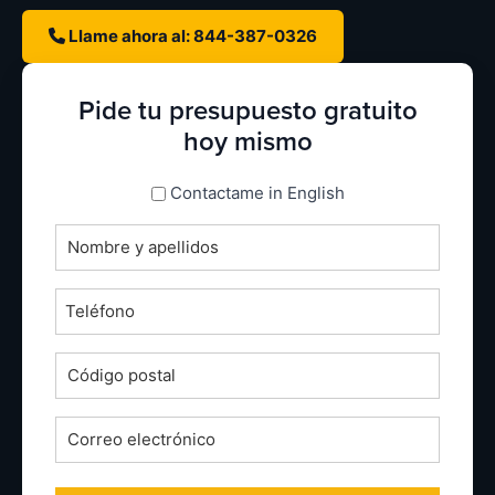
Llame ahora al: 844-387-0326
Pide tu presupuesto gratuito
hoy mismo
espanol_espanol
Contactame in English
Nombre
completo
*
Teléfono
*
Código
postal
*
Correo
electrónico
*