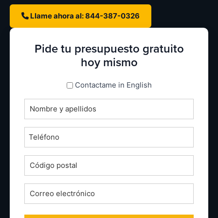
Llame ahora al: 844-387-0326
Pide tu presupuesto gratuito
hoy mismo
espanol_espanol
Contactame in English
Nombre
completo
*
Teléfono
*
Código
postal
*
Correo
electrónico
*