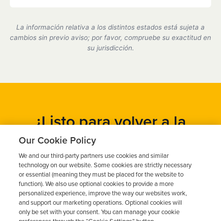
Sí, somos un proveedor de dispositivos de bloqueo
de encendido certificado por el estado de California
La información relativa a los distintos estados está sujeta a
y cumplimos plenamente con todos los requisitos
cambios sin previo aviso; por favor, compruebe su exactitud en
del DMV.
su jurisdicción.
¿Listo para volver a la
carretera?
Our Cookie Policy
We and our third-party partners use cookies and similar
Obtén un presupuesto gratuito en cuestión de minutos y
technology on our website. Some cookies are strictly necessary
programa tu instalación hoy mismo.
or essential (meaning they must be placed for the website to
function). We also use optional cookies to provide a more
personalized experience, improve the way our websites work,
and support our marketing operations. Optional cookies will
Solicita un presupuesto gratuito
only be set with your consent. You can manage your cookie