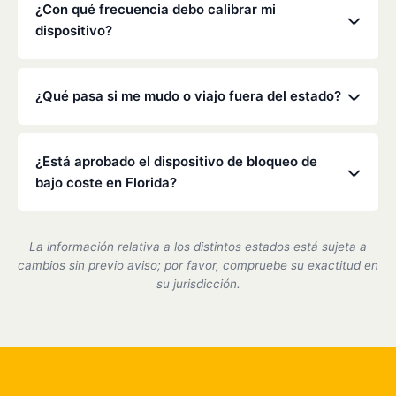
alcoholímetro.
de bloqueo en cualquier vehículo que conduzca.
¿Con qué frecuencia debo calibrar mi
Consulte la orden específica del tribunal o de la
dispositivo?
Dirección General de Tráfico para obtener más
detalles.
La legislación de Florida suele exigir una
calibración cada 30 a 90 días. Nuestros técnicos se
¿Qué pasa si me mudo o viajo fuera del estado?
asegurarán de que su dispositivo sea preciso y
cumpla con la normativa durante estas visitas
Low Cost Interlock cuenta con una red nacional. Si
rápidas.
te mudas o viajas, podemos ayudarte a coordinar el
¿Está aprobado el dispositivo de bloqueo de
servicio en uno de nuestros centros asociados.
bajo coste en Florida?
Sí, somos un proveedor de dispositivos de bloqueo
de encendido certificado por el estado de Florida y
La información relativa a los distintos estados está sujeta a
cumplimos plenamente con todos los requisitos del
cambios sin previo aviso; por favor, compruebe su exactitud en
DMV.
su jurisdicción.