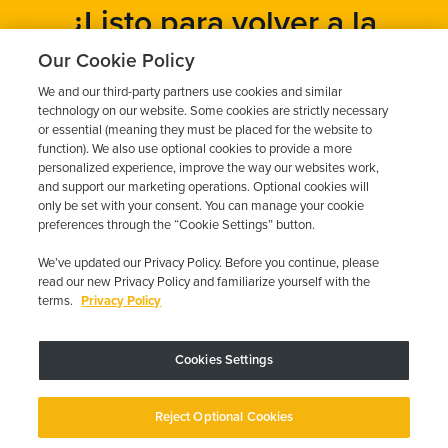
¿Listo para volver a la
carretera?
Our Cookie Policy
We and our third-party partners use cookies and similar
Obtén un presupuesto gratuito en cuestión de minutos y
technology on our website. Some cookies are strictly necessary
programa tu instalación hoy mismo.
or essential (meaning they must be placed for the website to
function). We also use optional cookies to provide a more
personalized experience, improve the way our websites work,
and support our marketing operations. Optional cookies will
Solicita un presupuesto gratuito
only be set with your consent. You can manage your cookie
preferences through the “Cookie Settings” button.
Llame al 844-387-0326
We’ve updated our Privacy Policy. Before you continue, please
read our new Privacy Policy and familiarize yourself with the
terms.
Privacy Policy
Cookies Settings
El dispositivo puede variar según los requisitos estatales; se aplican
restricciones.
Copyright © 2026 · Low Cost Interlock. Todos los derechos reservados.
Reject Optional Cookies
Política de privacidad
Sus opciones de privacidad
Declaración de
accesibilidad
Gestionar cookies