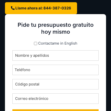
Llame ahora al: 844-387-0326
Pide tu presupuesto gratuito
hoy mismo
espanol_espanol
Contactame in English
Nombre
completo
*
Teléfono
*
Código
postal
*
Correo
electrónico
*