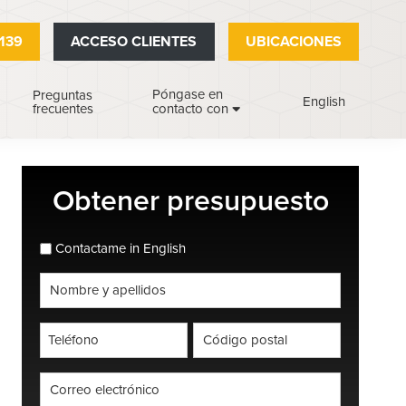
139
ACCESO CLIENTES
UBICACIONES
Póngase en
Preguntas
English
frecuentes
contacto con
Barra
Obtener presupuesto
lateral
principal
espanol_espanol
Contactame in English
Nombre
completo
*
Teléfono
Código
postal
*
*
Correo
electrónico