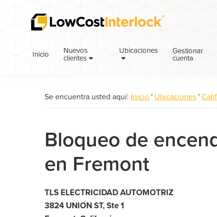
Saltar
Ir
a
al
la
contenido
navegación
principal
Nuevos
Ubicaciones
Gestionar
Inicio
cuenta
principal
clientes
Se encuentra usted aquí:
Inicio
'
Ubicaciones
'
Cali
Bloqueo de encend
en Fremont
TLS ELECTRICIDAD AUTOMOTRIZ
3824 UNION ST, Ste 1