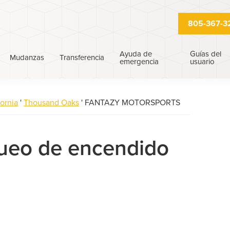
805-367-3
Ayuda de
Guías del
Mudanzas
Transferencia
emergencia
usuario
fornia
'
Thousand Oaks
'
FANTAZY MOTORSPORTS
queo de encendido