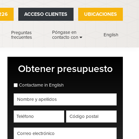
226
ACCESO CLIENTES
UBICACIONES
Póngase en
Preguntas
English
frecuentes
contacto con
Barra
Obtener presupuesto
lateral
principal
espanol_espanol
Contactame in English
Nombre
completo
*
Teléfono
Código
postal
*
*
Correo
electrónico