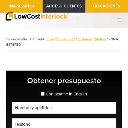
Ir
844-582-0139
ACCESO CLIENTES
UBICACIONES
al
contenido
principal
Se encuentra usted aquí:
Inicio
'
Ubicaciones
'
California
'
Whittier
'
ZONA
ESTEREO
Barra
Obtener presupuesto
lateral
principal
espanol_espanol
Contactame in English
Nombre
completo
*
Teléfono