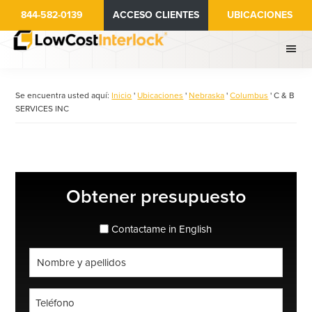
Ir
844-582-0139
ACCESO CLIENTES
UBICACIONES
al
contenido
principal
Se encuentra usted aquí:
Inicio
'
Ubicaciones
'
Nebraska
'
Columbus
'
C & B
SERVICES INC
Barra
Obtener presupuesto
lateral
principal
espanol_espanol
Contactame in English
Nombre
completo
*
Teléfono