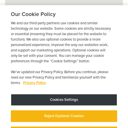
Our Cookie Policy
We and our third-party partners use cookies and similar
technology on our website. Some cookies are strictly necessary
or essential (meaning they must be placed for the website to
function). We also use optional cookies to provide a more
personalized experience, improve the way our websites work,
and support our marketing operations. Optional cookies will
only be set with your consent. You can manage your cookie
preferences through the “Cookie Settings” button.
We’ve updated our Privacy Policy. Before you continue, please
read our new Privacy Policy and familiarize yourself with the
terms.
Privacy Policy
Trustpilot
Cookies Settings
El dispositivo puede variar según los requisitos estatales; se aplican
restricciones.
Copyright © 2026 · Low Cost Interlock. Todos los derechos reservados.
Reject Optional Cookies
Política de privacidad
Sus opciones de privacidad
Declaración de
accesibilidad
Gestionar cookies