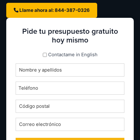
Llame ahora al: 844-387-0326
Pide tu presupuesto gratuito
hoy mismo
espanol_espanol
Contactame in English
Nombre
completo
*
Teléfono
*
Código
postal
*
Correo
electrónico
*