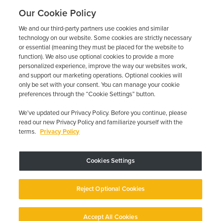
carretera?
Our Cookie Policy
We and our third-party partners use cookies and similar
Obtén un presupuesto gratuito en cuestión de minutos y
technology on our website. Some cookies are strictly necessary
programa tu instalación hoy mismo.
or essential (meaning they must be placed for the website to
function). We also use optional cookies to provide a more
personalized experience, improve the way our websites work,
and support our marketing operations. Optional cookies will
Solicita un presupuesto gratuito
only be set with your consent. You can manage your cookie
preferences through the “Cookie Settings” button.
Llame al 844-387-0326
We’ve updated our Privacy Policy. Before you continue, please
read our new Privacy Policy and familiarize yourself with the
terms.
Privacy Policy
Cookies Settings
El dispositivo puede variar según los requisitos estatales; se aplican
restricciones.
Copyright © 2026 · Low Cost Interlock. Todos los derechos reservados.
Reject Optional Cookies
Política de privacidad
Sus opciones de privacidad
Declaración de
accesibilidad
Gestionar cookies
Accept All Cookies