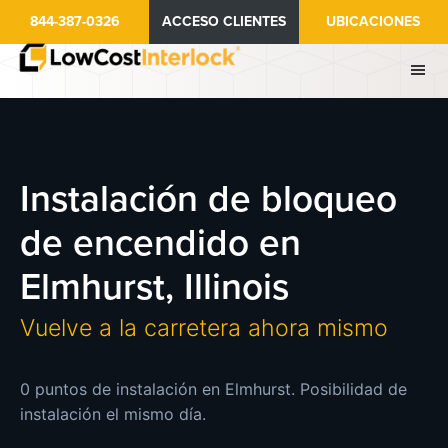
Ir
844-387-0326
ACCESO CLIENTES
UBICACIONES
al
contenido
principal
Instalación de bloqueo
de encendido en
Elmhurst, Illinois
Vuelve a la carretera ahora mismo
0 puntos de instalación en Elmhurst. Posibilidad de
instalación el mismo día.