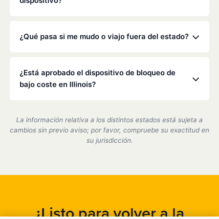
dispositivo?
Dirección General de Tráfico para obtener más
detalles.
La legislación de Illinois suele exigir una calibración
cada 30 a 90 días. Nuestros técnicos se asegurarán
¿Qué pasa si me mudo o viajo fuera del estado?
de que su dispositivo sea preciso y cumpla con la
normativa durante estas visitas rápidas.
Low Cost Interlock cuenta con una red nacional. Si
te mudas o viajas, podemos ayudarte a coordinar el
¿Está aprobado el dispositivo de bloqueo de
servicio en uno de nuestros centros asociados.
bajo coste en Illinois?
Sí, somos un proveedor de dispositivos de bloqueo
de encendido certificado por el estado de Illinois y
La información relativa a los distintos estados está sujeta a
cumplimos plenamente con todos los requisitos del
cambios sin previo aviso; por favor, compruebe su exactitud en
DMV.
su jurisdicción.
¿Listo para volver a la