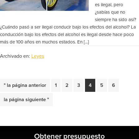
es ilegal, pero
¿sabías que no
siempre ha sido así?
¿Cuándo pasó a ser ilegal conducir bajo los efectos del alcohol? La
conducción bajo los efectos del alcohol es ilegal desde hace poco
más de 100 años en muchos estados. En [...]
Archivado en:
Leyes
Ir
Página
Página
Página
Página
Página
Página
"
la página anterior
1
2
3
4
5
6
a
Ir
la página siguiente "
a
Barra
Obtener presupuesto