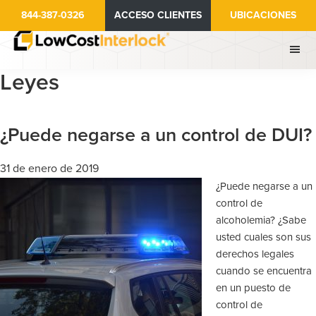
Ir
Saltar
844-387-0326
ACCESO CLIENTES
UBICACIONES
al
a
contenido
la
principal
barra
Leyes
lateral
principal
¿Puede negarse a un control de DUI?
31 de enero de 2019
¿Puede negarse a un
control de
alcoholemia? ¿Sabe
usted cuales son sus
derechos legales
cuando se encuentra
en un puesto de
control de