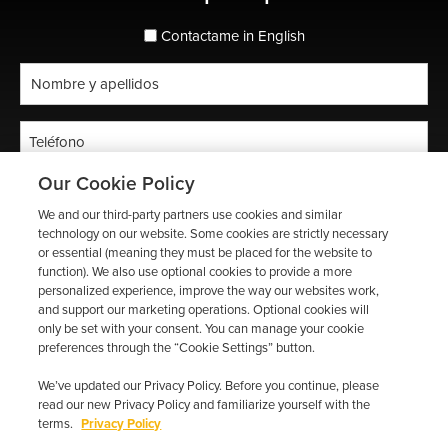
lateral
principal
espanol_espanol
Contactame in English
Nombre
completo
*
Teléfono
*
Our Cookie Policy
Código
postal
We and our third-party partners use cookies and similar
technology on our website. Some cookies are strictly necessary
*
Correo
or essential (meaning they must be placed for the website to
electrónico
function). We also use optional cookies to provide a more
personalized experience, improve the way our websites work,
*
and support our marketing operations. Optional cookies will
only be set with your consent. You can manage your cookie
preferences through the “Cookie Settings” button.
We’ve updated our Privacy Policy. Before you continue, please
read our new Privacy Policy and familiarize yourself with the
terms.
Privacy Policy