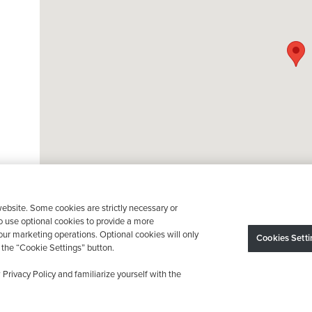
ebsite. Some cookies are strictly necessary or
Trustpilot
o use optional cookies to provide a more
ur marketing operations. Optional cookies will only
Cookies Setti
the “Cookie Settings” button.
El dispositivo puede variar según los requisitos estatales; se aplican restricciones.
dos los derechos reservados.
Política de privacidad
Sus opciones de privacidad
Decl
Privacy Policy and familiarize yourself with the