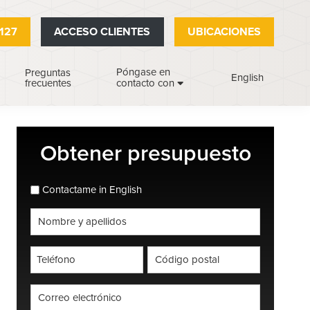
127
ACCESO CLIENTES
UBICACIONES
Póngase en
Preguntas
English
frecuentes
contacto con
Barra
Obtener presupuesto
lateral
principal
espanol_espanol
Contactame in English
Nombre
completo
*
Teléfono
Código
postal
*
*
Correo
electrónico