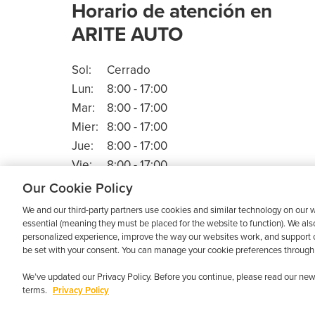
Horario de atención en
ARITE AUTO
Sol:
Cerrado
Lun:
8:00 - 17:00
Mar:
8:00 - 17:00
Mier:
8:00 - 17:00
Jue:
8:00 - 17:00
Vie:
8:00 - 17:00
Sáb:
Cerrado
Our Cookie Policy
We and our third-party partners use cookies and similar technology on our w
essential (meaning they must be placed for the website to function). We als
personalized experience, improve the way our websites work, and support o
be set with your consent. You can manage your cookie preferences through 
Copyright © 2026 · Low Cost Interlock. To
We’ve updated our Privacy Policy. Before you continue, please read our new 
terms.
Privacy Policy