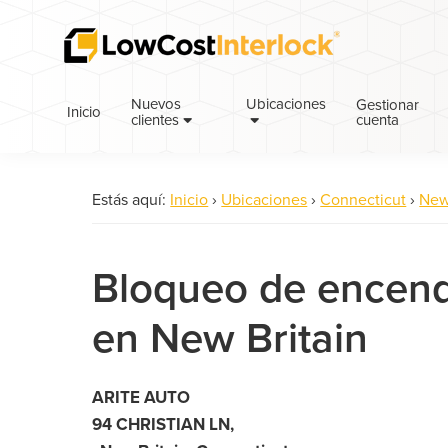
Saltar
Ir
a
al
la
contenido
navegación
principal
Nuevos
Ubicaciones
Gestionar
Inicio
cuenta
principal
clientes
Estás aquí:
Inicio
›
Ubicaciones
›
Connecticut
›
New
Bloqueo de encend
en New Britain
ARITE AUTO
94 CHRISTIAN LN,