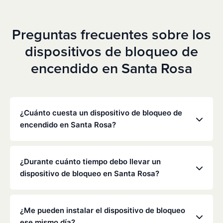
Preguntas frecuentes sobre los
dispositivos de bloqueo de
encendido en Santa Rosa
¿Cuánto cuesta un dispositivo de bloqueo de
encendido en Santa Rosa?
Los precios varían en función de tu situación
concreta, pero Low Cost Interlock ofrece tarifas
¿Durante cuánto tiempo debo llevar un
mensuales competitivas sin gastos ocultos. Ponte
dispositivo de bloqueo en Santa Rosa?
en contacto con nosotros para obtener un
presupuesto gratuito y personalizado. La mayoría
La duración de la obligación de instalar un
de los clientes pagan entre 70 y 100 dólares al mes,
dispositivo de bloqueo la determinan el
¿Me pueden instalar el dispositivo de bloqueo
incluyendo la supervisión y la calibración.
Departamento de Vehículos Motorizados (DMV) de
ese mismo día?