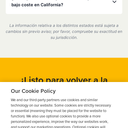
servicio en uno de nuestros centros asociados.
bajo coste en California?
Sí, somos un proveedor de dispositivos de bloqueo
de encendido certificado por el estado de California
La información relativa a los distintos estados está sujeta a
y cumplimos plenamente con todos los requisitos
cambios sin previo aviso; por favor, compruebe su exactitud en
del DMV.
su jurisdicción.
¿Listo para volver a la
carretera?
Our Cookie Policy
We and our third-party partners use cookies and similar
Obtén un presupuesto gratuito en cuestión de minutos y
technology on our website. Some cookies are strictly necessary
programa tu instalación hoy mismo.
or essential (meaning they must be placed for the website to
function). We also use optional cookies to provide a more
personalized experience, improve the way our websites work,
and support our marketing operations. Optional cookies will