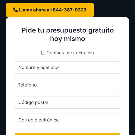
Llame ahora al: 844-387-0326
Pide tu presupuesto gratuito
hoy mismo
espanol_espanol
Contactame in English
Nombre
completo
*
Teléfono
*
Código
postal
*
Correo
electrónico
*